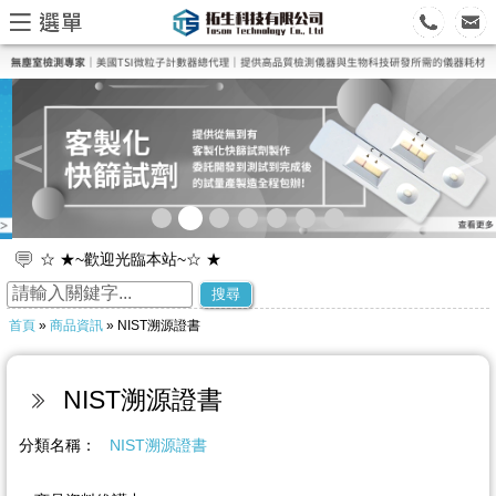
<
>
☆ ★~歡迎光臨本站~☆ ★
☆ ★~歡迎您到留言版給我們加油打氣~☆ ★
搜尋
首頁
»
商品資訊
» NIST溯源證書
NIST溯源證書
分類名稱：
NIST溯源證書