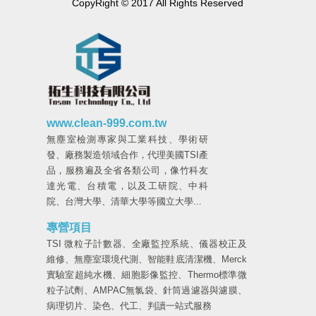
CopyRight © 2017 All Rights Reserved
www.clean-999.com.tw
無塵室檢測專家與工業科技、學術研
發、廠務製造領域合作，代理美國TSI產
品，服務遍及全省各類公司，像竹科友
達光電、台積電，以及工研院、中科
院、台灣大學、清華大學等國立大學...
專營項目
TSI 微粒子計數器、全廠監控系統、儀器校正及
維修、無塵室環境代測、智能鞋底清潔機、Merck
實驗室超純水機、細胞影像監控、Thermo標準微
粒子試劑、AMPAC無氯袋、針筒過濾器與濾膜、
病理切片、染色、代工、判讀一站式服務