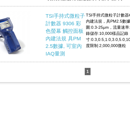
TSI手持式微粒子計數器#
TSI手持式微粒子
內建法規，具PM2.5數
計數器 9306 彩
圍:0.3-25μm，流量速率:
色螢幕 觸控面板
錄儲存:10,000樣品記
內建法規 具PM
寸:0.3,0.5,1.0,3.0
2.5數據, 可室內
度限制:2,000,000微粒
IAQ量測
1