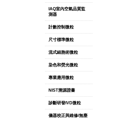
IAQ室內空氣品質監
測器
計數控制微粒
尺寸標準微粒
流式細胞術微粒
染色和熒光微粒
專業應用微粒
NIST溯源證書
診斷研發IVD微粒
儀器校正與維修/無塵