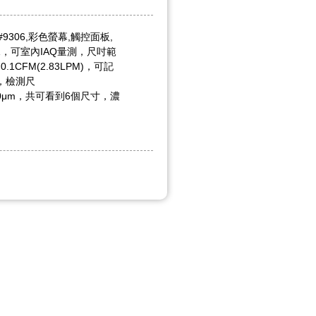
9306,彩色螢幕,觸控面板,
據，可室內IAQ量測，尺吋範
0.1CFM(2.83LPM)，可記
錄，檢測尺
,5.0,10μm，共可看到6個尺寸，濃