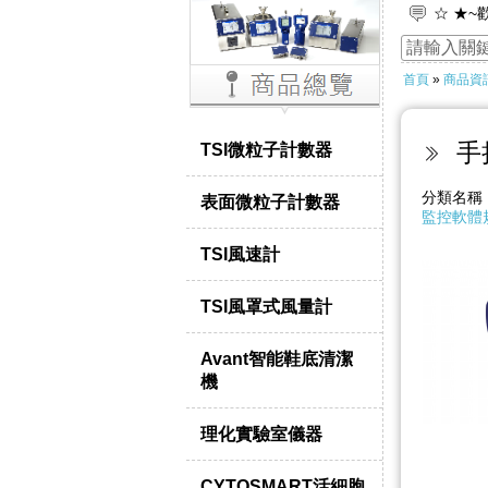
☆ ★~
☆ ★
首頁
»
商品資
手
TSI微粒子計數器
分類名
表面微粒子計數器
監控軟體
TSI風速計
TSI風罩式風量計
Avant智能鞋底清潔
機
理化實驗室儀器
CYTOSMART活細胞