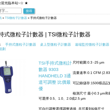
歡迎光臨本站~☆ ★
~歡迎您到留言版給我們加油打氣~☆ ★
搜尋
訊
»
TSI微粒子計數器
» 手持式微粒子計數器
持式微粒子計數器 | TSI微粒子計數器
稱：
手持式微粒子計數器
桌上型微粒子計數器
遠端監控微粒子計數器
規劃
尺吋範圍:0.3 -25 μm
TSI手持式微粒計
數器 9303
流量速率:0.1 CFM (2.83
HANDHELD 3通
道可調整 比價最
可記錄儲存:1500樣品記
優
檢測尺寸:最小0.3 μm和
可選擇 0.5、1.0、2.0或2.5 μm
可自行調整選擇調整過後, 共可看到6個尺寸