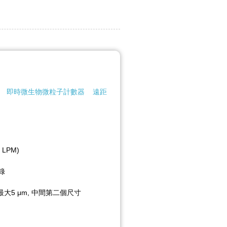
即時微生物微粒子計數器
遠距
 LPM)
錄
最大5 μm, 中間第二個尺寸