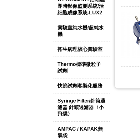
即時影像監測系統/活
細胞成像系統-LUX2
實驗室純水機/超純水
機
拓生病理核心實驗室
Thermo標準微粒子
試劑
快篩試劑客製化服務
Syringe Filter/針筒過
濾器 針頭過濾器〈小
飛碟〉
AMPAC / KAPAK無
氯袋