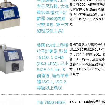
生技製藥廠, 1立
數器#9500(內建完整
方公尺取樣, 大流
尺吋範圍:0.5-25μm流
量100L微粒子計
存:10,000樣品記錄，
數器 9500(內建
寸:0.5,0.7,1.0,3.0,5
完整法規, 第三方
粒
認證最佳工具)
美國TSI桌上型微粒子計
美國TSI桌上型微
#9110,1CFM(28.3LP
粒子計數器 型號
道，適合半導體ISO1、
: 9110, 1 CFM
圍:0.1-5.0μm，流量速率
(28.3 LPM), 最小
儲存:10,000樣品記錄
SIZE 0.1 μm, 8
寸:0.1,0.15,0.2,0.25,
個尺寸
個通道, 適合半導
體 ISO 1, ISO 2
等級以上環境
TSI AeroTrak微粒子計數
TSI 7950 HIGH