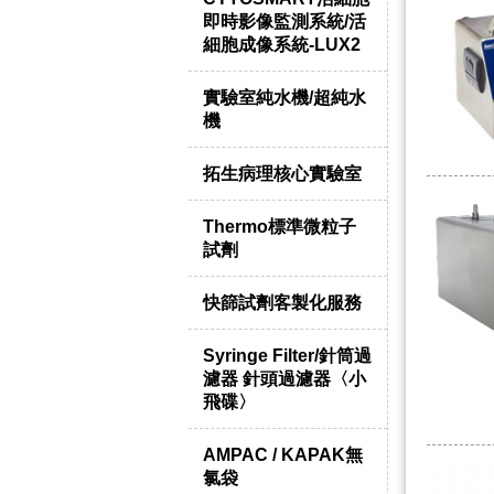
即時影像監測系統/活
細胞成像系統-LUX2
實驗室純水機/超純水
機
拓生病理核心實驗室
Thermo標準微粒子
試劑
快篩試劑客製化服務
Syringe Filter/針筒過
濾器 針頭過濾器〈小
飛碟〉
AMPAC / KAPAK無
氯袋