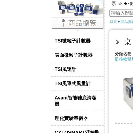
☆ ★~
☆ ★
首頁
»
商品資
桌
TSI微粒子計數器
分類名
表面微粒子計數器
監控軟體
TSI風速計
TSI風罩式風量計
Avant智能鞋底清潔
機
理化實驗室儀器
CYTOSMART活細胞