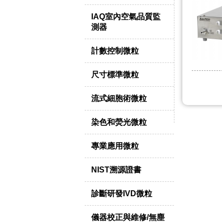
IAQ室內空氣品質監
測器
計數控制微粒
尺寸標準微粒
流式細胞術微粒
染色和熒光微粒
專業應用微粒
NIST溯源證書
診斷研發IVD微粒
儀器校正與維修/無塵