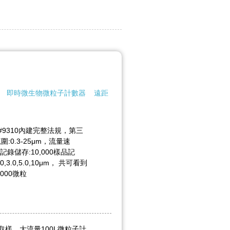
即時微生物微粒子計數器
遠距
#9310內建完整法規，第三
0.3-25μm，流量速
，可記錄儲存:10,000樣品記
.0,3.0,5.0,10μm， 共可看到
000微粒
取樣，大流量100L微粒子計