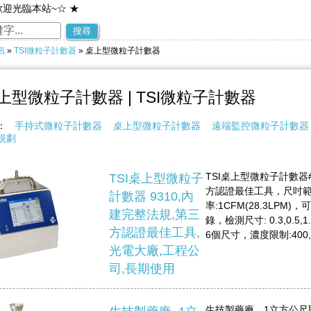
歡迎光臨本站~☆ ★
~歡迎您到留言版給我們加油打氣~☆ ★
搜尋
訊
»
TSI微粒子計數器
» 桌上型微粒子計數器
上型微粒子計數器 | TSI微粒子計數器
稱：
手持式微粒子計數器
桌上型微粒子計數器
遠端監控微粒子計數器
規劃
TSI桌上型微粒子計數器
TSI桌上型微粒子
方認證最佳工具，尺吋範圍:
計數器 9310,內
率:1CFM(28.3LPM)
建完整法規,第三
錄，檢測尺寸: 0.3,0.5,1
方認證最佳工具,
6個尺寸，濃度限制:400,
光電大廠,工程公
司,長期使用
生技製藥廠，1立方公尺