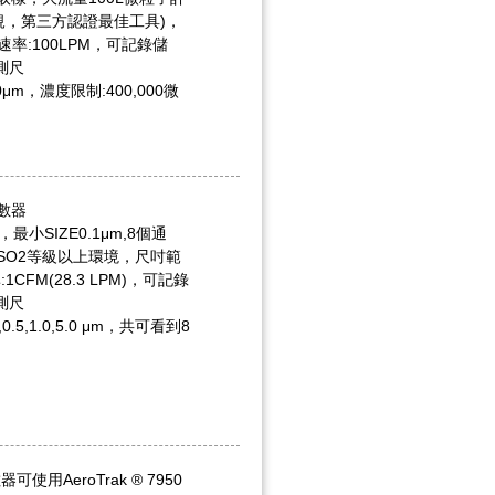
法規，第三方認證最佳工具)，
量速率:100LPM，可記錄儲
檢測尺
.0,10μm，濃度限制:400,000微
數器
M)，最小SIZE0.1μm,8個通
ISO2等級以上環境，尺吋範
:1CFM(28.3 LPM)，可記錄
檢測尺
0.3,0.5,1.0,5.0 μm，共可看到8
器可使用AeroTrak ® 7950