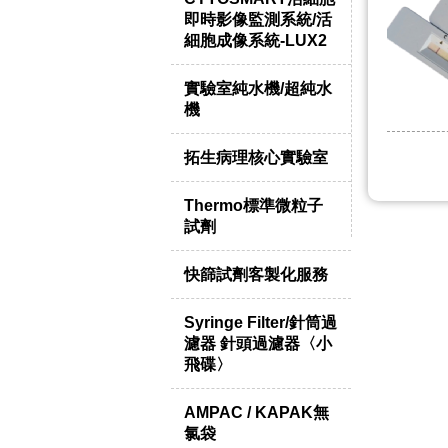
即時影像監測系統/活
細胞成像系統-LUX2
實驗室純水機/超純水
機
拓生病理核心實驗室
Thermo標準微粒子
試劑
快篩試劑客製化服務
Syringe Filter/針筒過
濾器 針頭過濾器〈小
飛碟〉
AMPAC / KAPAK無
氯袋