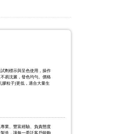
檢試劑標示與呈色使用，操作
且不易沈澱，發色均勻。價格
乳膠粒子)更低，適合大量生
以專業、豐富經驗、負責態度
發製造，讓每一委託客戶能夠