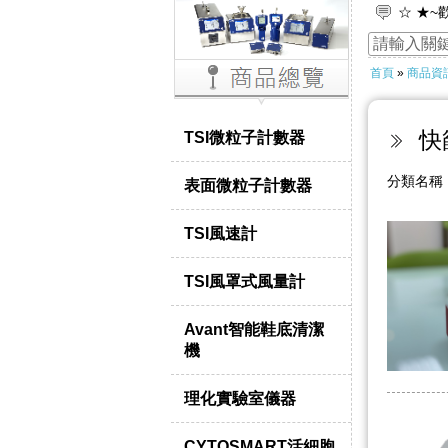
☆ ★~
☆ ★
首頁
»
商品資
快
TSI微粒子計數器
分類名
表面微粒子計數器
TSI風速計
TSI風罩式風量計
Avant智能鞋底清潔
機
理化實驗室儀器
CYTOSMART活細胞