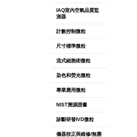
IAQ室內空氣品質監
測器
計數控制微粒
尺寸標準微粒
流式細胞術微粒
染色和熒光微粒
專業應用微粒
NIST溯源證書
診斷研發IVD微粒
儀器校正與維修/無塵