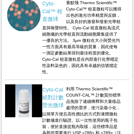
賽默飛 Thermo Scientific™
Cyto-
Cyto-Cal™ 校直微粒可以獲得
Cal™ 校
出色的激光功率精度與反饋，
直微球
以及良好的激發和發射光學校
直與噪聲特性。 Cyto-Cal 校直微粒為流式
細胞儀的光學校直與流動細胞聚集提供了
一優良的方法。 3μm 微粒在大小與熒光均
一性方面具有最高等級的質量，因此使每
一測定參數結果得到最佳程度的優化。
Cyto-Cal 校直微粒是在內部進行化學穩定
性染料染色的，因此具有卓越的信號穩定
性。
利用 Thermo Scientific™
Cyto-Cal
COUNT-CAL™ 計數質控標準
絕對計數
品免除了連續稀釋和大量樣品
熒光微球
處理的需求，使污染最小化，
以簡單方便且高性價比的方式對液體微粒
計數儀進行驗證。以一次性使用的瓶子包
裝，便於直接從瓶內取樣，這些標準品是
為那些需要進行 USP <788> 和 <789>（注