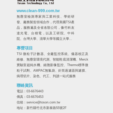
www.clean-999.com.tw
無塵室檢測專家與工業科技、學術研
發、廠務製造領域合作，代理美國TSI產
品，服務遍及全省各類公司，像竹科友
達光電、台積電，以及工研院、中科
院、台灣大學、清華大學等國立大學...
專營項目
TSI 微粒子計數器、全廠監控系統、儀器校正及
維修、無塵室環境代測、智能鞋底清潔機、Merck
實驗室超純水機、細胞影像監控、Thermo標準微
粒子試劑、AMPAC無氯袋、針筒過濾器與濾膜、
病理切片、染色、代工、判讀一站式服務
聯絡資訊
電話：03-6676443
傳真：03-6676453
信箱：service@toson.com.tw
地址：新竹縣竹北市新泰路55號2F