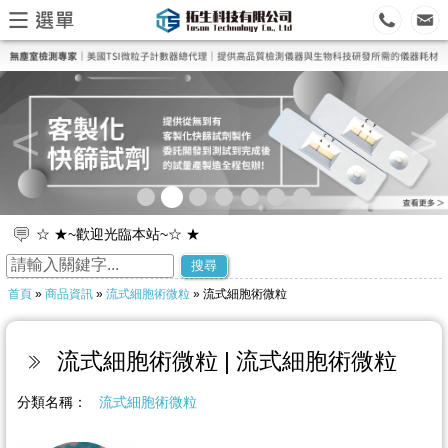
<
>
☆ ★~歡迎光臨本站~☆ ★
☆ ★~歡迎您到留言版給我們加油打氣~☆ ★
搜尋
首頁
»
商品資訊
»
流式細胞術微粒
» 流式細胞術微粒
流式細胞術微粒 | 流式細胞術微粒
分類名稱：
流式細胞術微粒