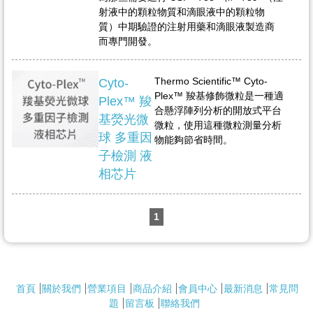
射液中的顆粒物質和滴眼液中的顆粒物
質）中期驗證的注射用藥和滴眼液製造商
而專門開發。
Thermo Scientific™ Cyto-
Cyto-
Plex™ 羧基修飾微粒是一種適
Plex™ 羧
合懸浮陣列分析的開放式平台
基熒光微
微粒，使用這種微粒測量分析
球 多重因
物能夠節省時間。
子檢測 液
相芯片
1
首頁
關於我們
營業項目
商品介紹
會員中心
最新消息
常見問
題
留言板
聯絡我們