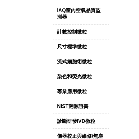
IAQ室內空氣品質監
測器
計數控制微粒
尺寸標準微粒
流式細胞術微粒
染色和熒光微粒
專業應用微粒
NIST溯源證書
診斷研發IVD微粒
儀器校正與維修/無塵