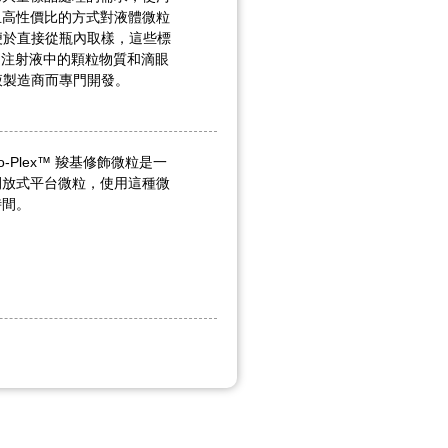
且高性價比的方式對液體微粒
便於直接從瓶內取樣，這些標
89>（注射液中的顆粒物質和滴眼
液製造商而專門開發。
 Cyto-Plex™ 羧基修飾微粒是一
開放式平台微粒，使用這種微
時間。