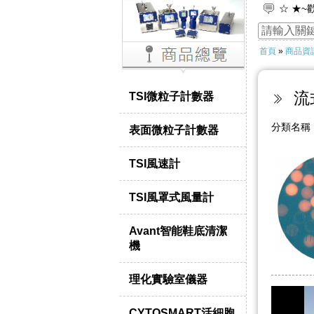
☆ ★~
☆ ★
首頁
»
商品資
流
TSI微粒子計數器
分類名
表面微粒子計數器
TSI風速計
TSI風罩式風量計
Avant智能鞋底清潔
機
理化實驗室儀器
CYTOSMART活細胞