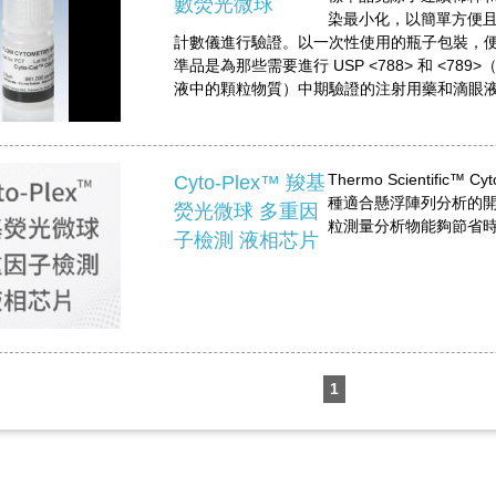
數熒光微球
染最小化，以簡單方便
計數儀進行驗證。以一次性使用的瓶子包裝，
準品是為那些需要進行 USP <788> 和 <7
液中的顆粒物質）中期驗證的注射用藥和滴眼
Thermo Scientific™
Cyto-Plex™ 羧基
種適合懸浮陣列分析的
熒光微球 多重因
粒測量分析物能夠節省
子檢測 液相芯片
1