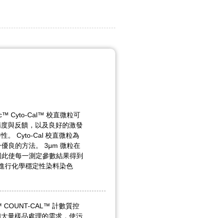
fic™ Cyto-Cal™ 校直微粒可
精度與反饋，以及良好的激發
 Cyto-Cal 校直微粒為
良的方法。 3μm 微粒在
因此使每一測定參數結果得到
內部進行化學穩定性染料染色
fic™ COUNT-CAL™ 計數質控
和大量樣品處理的需求，使污