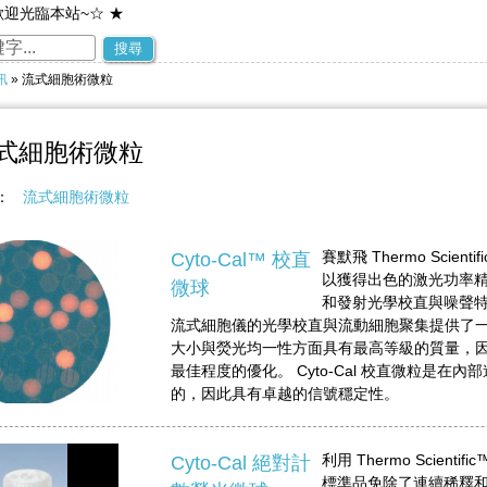
歡迎光臨本站~☆ ★
~歡迎您到留言版給我們加油打氣~☆ ★
搜尋
訊
» 流式細胞術微粒
式細胞術微粒
稱：
流式細胞術微粒
賽默飛 Thermo Scienti
Cyto-Cal™ 校直
以獲得出色的激光功率
微球
和發射光學校直與噪聲特性。
流式細胞儀的光學校直與流動細胞聚集提供了一優
大小與熒光均一性方面具有最高等級的質量，
最佳程度的優化。 Cyto-Cal 校直微粒是在
的，因此具有卓越的信號穩定性。
利用 Thermo Scienti
Cyto-Cal 絕對計
標準品免除了連續稀釋