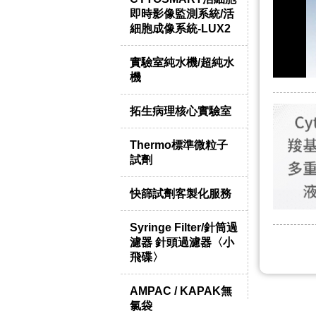
即時影像監測系統/活
細胞成像系統-LUX2
實驗室純水機/超純水
機
拓生病理核心實驗室
Thermo標準微粒子
試劑
快篩試劑客製化服務
Syringe Filter/針筒過
濾器 針頭過濾器〈小
飛碟〉
AMPAC / KAPAK無
氯袋