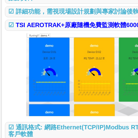
☑
詳細功能，需視現場設計規劃與專家討論後
☑
TSI AEROTRAK+原廠隨機免費監測軟體6000
☑ 通訊格式: 網路Ethernet(TCP/IP)Mod
客戶軟體