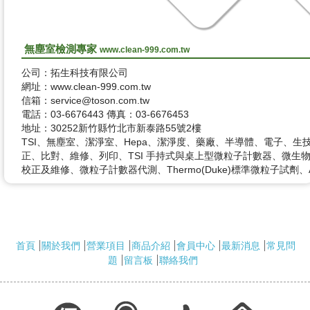
無塵室檢測專家
www.clean-999.com.tw
公司：拓生科技有限公司
網址：www.clean-999.com.tw
信箱：service@toson.com.tw
電話：03-6676443 傳真：03-6676453
地址：30252新竹縣竹北市新泰路55號2樓
TSI、無塵室、潔淨室、Hepa、潔淨度、藥廠、半導體、電子、生
正、比對、維修、列印、TSI 手持式與桌上型微粒子計數器、微生物
校正及維修、微粒子計數器代測、Thermo(Duke)標準微粒子試劑
首頁
關於我們
營業項目
商品介紹
會員中心
最新消息
常見問
題
留言板
聯絡我們