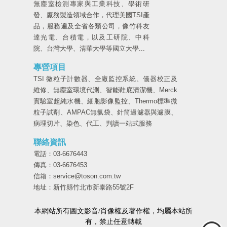
無塵室檢測專家與工業科技、學術研
發、廠務製造領域合作，代理美國TSI產
品，服務遍及全省各類公司，像竹科友
達光電、台積電，以及工研院、中科
院、台灣大學、清華大學等國立大學...
專營項目
TSI 微粒子計數器、全廠監控系統、儀器校正及
維修、無塵室環境代測、智能鞋底清潔機、Merck
實驗室超純水機、細胞影像監控、Thermo標準微
粒子試劑、AMPAC無氯袋、針筒過濾器與濾膜、
病理切片、染色、代工、判讀一站式服務
聯絡資訊
電話：03-6676443
傳真：03-6676453
信箱：service@toson.com.tw
地址：新竹縣竹北市新泰路55號2F
本網站所有圖文影音/肖像權及著作權，均屬本站所
有，禁止任意轉載