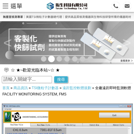
<
>
☆ ★~歡迎光臨本站~☆ ★
☆ ★~歡迎您到留言版給我們加油打氣~☆ ★
搜尋
首頁
»
商品資訊
»
TSI微粒子計數器
»
遠距監控軟體規劃
» 全廠遠距即時監測軟體
FACILITY MONITORING SYSTEM, FMS