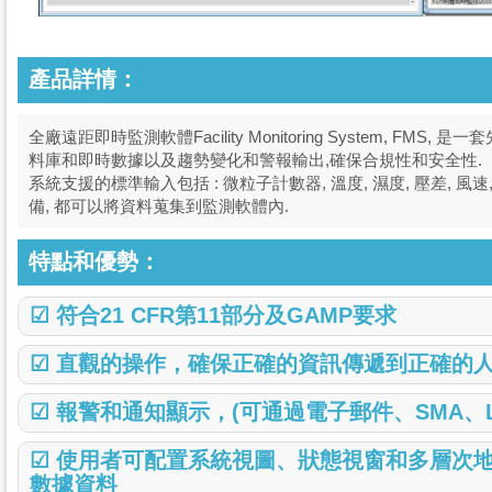
產品詳情：
全廠遠距即時監測軟體Facility Monitoring System, F
料庫和即時數據以及趨勢變化和警報輸出,
確保合規性和安全性.
系
統支援的標準輸入包括 : 微粒子計數器, 溫度, 濕度, 壓差, 風速
備, 都可以將資料蒐集到監測軟體內.
特點和優勢：
☑ 符合21 CFR第11部分及GAMP要求
☑ 直觀的操作，確保正確的資訊傳遞到正確的
☑ 報警和通知顯示，(可通過電子郵件、SMA、L
☑ 使用者可配置系統視圖、狀態視窗和多層次
數據資料